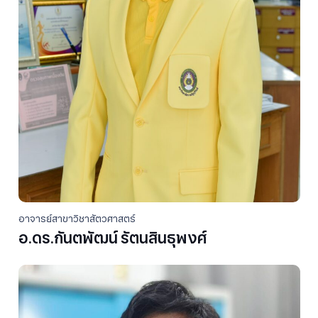
อาจารย์สาขาวิชาสัตวศาสตร์
อ.ดร.กันตพัฒน์ รัตนสินธุพงศ์