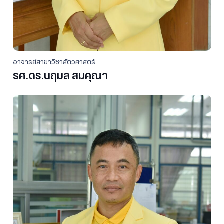
อาจารย์สาขาวิชาสัตวศาสตร์
รศ.ดร.นฤมล สมคุณา