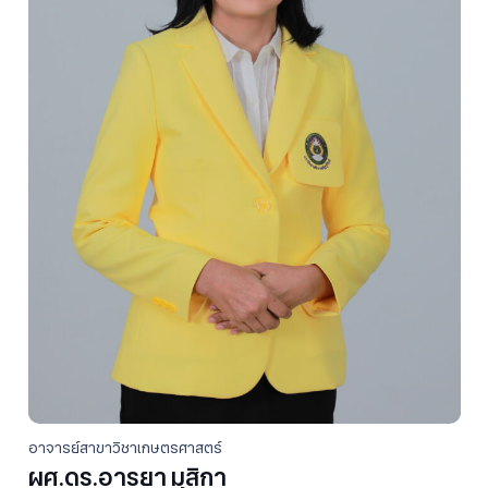
อาจารย์สาขาวิชาเกษตรศาสตร์
ผศ.ดร.อารยา มุสิกา