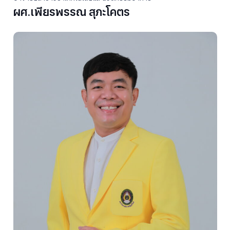
ผศ.เพียรพรรณ สุภะโคตร