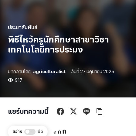
ประชาสัมพันธ์
พิธีไหว้ครูนักศึกษาสาขาวิชา
เทคโนโลยีการประมง
บทความโดย
agriculturalist
วันที่
27 มิถุนายน 2025
917
แชร์บทความนี้
Increase
ก
Reset
Decrease
ก
สว่าง
มืด
ก