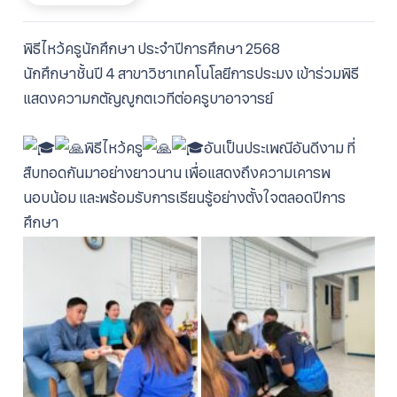
font
font
font
size.
size.
size.
พิธีไหว้ครูนักศึกษา
ประจำปีการศึกษา 2568
นักศึกษาชั้นปี 4
สาขาวิชาเทคโนโลยีการประมง
เข้าร่วมพิธี
แสดงความกตัญญูกตเวทีต่อครูบาอาจารย์
พิธีไหว้ครู
อันเป็นประเพณีอันดีงาม ที่
สืบทอดกันมาอย่างยาวนาน เพื่อแสดงถึงความเคารพ
นอบน้อม และพร้อมรับการเรียนรู้อย่างตั้งใจตลอดปีการ
ศึกษา