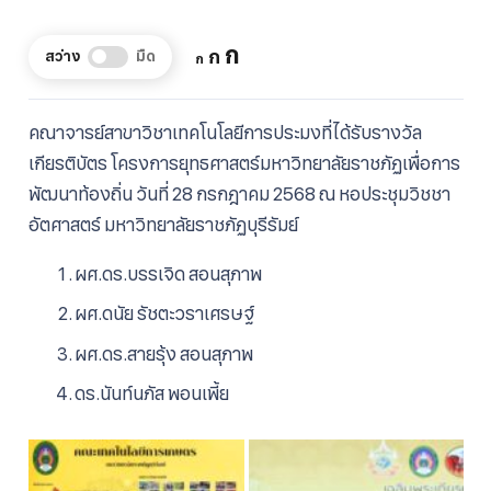
Increase
ก
Reset
Decrease
ก
สว่าง
มืด
ก
font
font
font
size.
size.
size.
คณาจารย์สาขาวิชาเทคโนโลยีการประมงที่ได้รับรางวัล
เกียรติบัตร โครงการยุทธศาสตร์มหาวิทยาลัยราชภัฏเพื่อการ
พัฒนาท้องถิ่น
วันที่ 28 กรกฎาคม 2568 ณ หอประชุมวิชชา
อัตศาสตร์ มหาวิทยาลัยราชภัฏบุรีรัมย์
ผศ.ดร.บรรเจิด​ สอน​สุภาพ​ ​
ผศ.ดนัย​ รัช​ตะ​วรา​เศรษฐ์​ ​
ผศ.ดร.สายรุ้ง สอนสุภาพ
ดร.นันท์นภัส พอนเพี้ย