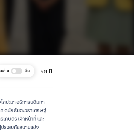
Increase
ก
Reset
Decrease
ก
สว่าง
มืด
ก
font
font
font
size.
size.
size.
ุ​โฑ​ปะ​มา​ อธิการบดี​มหา​
.ดนัย​ รัช​ตะ​วรา​เศรษฐ์​
กษตร​ เจ้าหน้าที่​ และ
อผู้ประสบภัยสนามแข่ง