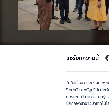
แชร์บทความนี้
ใน
วันที่ 30 กรกฎาคม 2568 
วิทยาลัย​ราชภัฏ​บุรีรัมย์​
รองคณบดี​ ผศ.ดร.สายรุ้ง ส
นักศึกษาสาขาวิชา​เทคโนโลยี