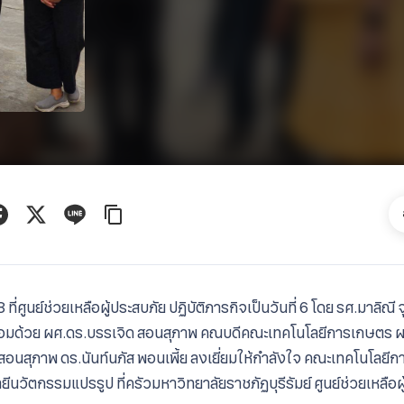
ที่ศูนย์ช่วยเหลือผู้ประสบภัย
ปฏิบัติภารกิจเป็นวันที่ 6
โดย
รศ.มาลิณี​ จ
 พร้อมด้วย​ ผศ.ดร.บรรเจิด​ สอน​สุภาพ​ คณบดี​คณะ​เทคโนโลยี​การเกษตร​
ผศ
อนสุภาพ ดร.นันท์นภัส พอนเพี้ย ลงเยี่ยมให้กำลังใจ คณะเทคโนโลยี​การเ
​นวัตกรรม​แปรรูป​ ที่ครัวมหาวิทยาลัย​ราชภัฏบุรีรัมย์​ ศูนย์ช่วยเหลื