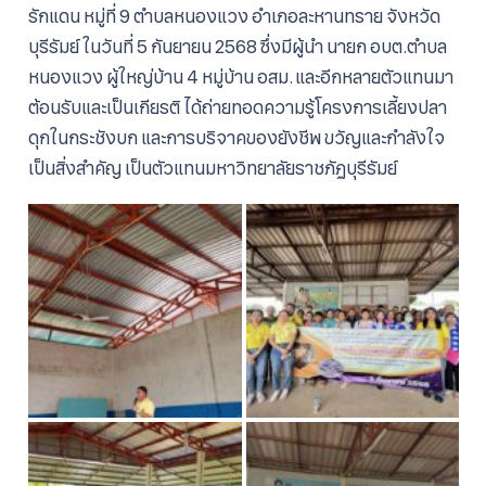
รักแดน หมู่ที่ 9 ตำบลหนองแวง อำเภอละหานทราย จังหวัด
บุรีรัมย์ ในวันที่ 5 กันยายน 2568 ซึ่งมีผู้นำ นายก อบต.ตำบล
หนองแวง ผู้ใหญ่บ้าน 4 หมู่บ้าน อสม. และอีกหลายตัวแทนมา
ต้อนรับและเป็นเกียรติ ได้ถ่ายทอดความรู้โครงการเลี้ยงปลา
ดุกในกระชังบก และการบริจาคของยังชีพ ขวัญและกำลังใจ
เป็นสิ่งสำคัญ เป็นตัวแทนมหาวิทยาลัยราชภัฏบุรีรัมย์