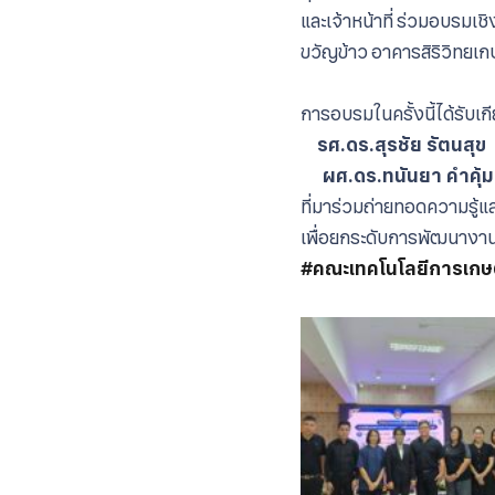
และเจ้าหน้าที่ ร่วมอบรม
ขวัญข้าว อาคารสิริวิทยเ
การอบรมในครั้งนี้ได้รับเ
รศ.ดร.สุรชัย รัตนสุข
ผศ.ดร.ทนันยา คำคุ้ม
ที่มาร่วมถ่ายทอดความรู
เพื่อยกระดับการพัฒนางา
#คณะเทคโนโลยีการเก