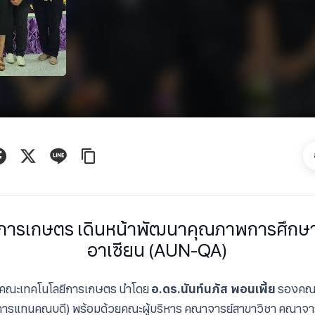
ารเกษตร เดินหน้าพัฒนาคุณภาพการศึกษา 
อาเซียน (AUN-QA)
69 คณะเทคโนโลยีการเกษตร นำโดย
อ.ดร.นันท์นภัส พอนเพี้ย
รองคณบ
ารแทนคณบดี) พร้อมด้วยคณะผู้บริหาร คณาจารย์สาขาวิชา คณาจา