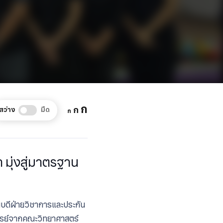
Increase
ก
Reset
Decrease
ก
สว่าง
มืด
ก
font
font
font
size.
size.
size.
มุ่งสู่มาตรฐาน
ดีฝ่ายวิชาการและประกัน
รย์จากคณะวิทยาศาสตร์