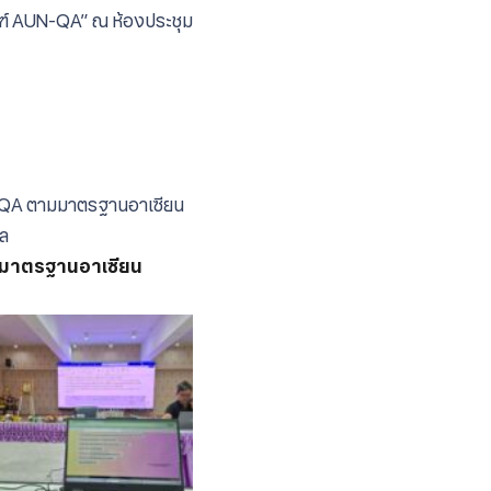
ณฑ์ AUN-QA” ณ ห้องประชุม
-QA ตามมาตรฐานอาเซียน
กล
มาตรฐานอาเซียน