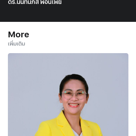
ดร.นันท์นภัส พอนเพี้ย
More
เพิ่มเติม